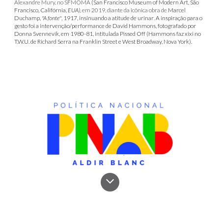
Alexandre Mury, no SFMOMA
(
San Francisco Museum of Modern Art,
São
Francisco, Califórnia,
EUA)
,
em 2019,
diante da icônica obra de
Marcel
Duchamp,
"A fonte"
, 1917, insinuando
a atitude
de urinar
. A inspiração para o
gesto foi a intervenção/performance de David Hammons, fotografado por
Donna Svennevik, em
1980-81,
intitulada
Pissed Off (Hammons faz xixi no
T.W.U. de Richard Serra na Franklin Street e West Broadway, Nova York).