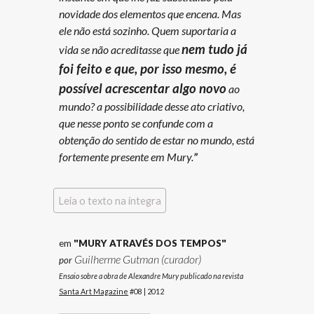
novidade
dos elementos que encena. Mas
ele não está sozinho. Quem suportaria a
nem tudo já
vida se não acreditasse que
foi feito e que, por isso mesmo, é
possível acrescentar algo novo
ao
mundo? a possibilidade desse ato criativo,
que nesse ponto se confunde com a
obtenção do sentido de estar no mundo, está
fortemente presente em Mury.
”
Leia o texto na íntegra
em
"
MURY ATRAVÉS DOS
TEMPOS"
Guilherme Gutman (curador)
por
Ensaio sobre a obra de Alexandre Mury publicado na revista
Santa Art Magazine
#08 | 2012
_____________