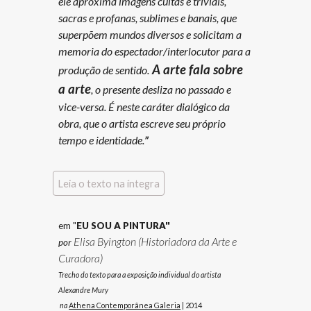
ele aproxima imagens cultas e triviais,
sacras e profanas, sublimes e banais, que
superpõem mundos diversos e solicitam a
memoria do espectador/interlocutor para a
A arte fala sobre
produção de sentido.
a arte
, o presente desliza no passado e
vice-versa. É neste caráter dialógico da
obra, que o artista escreve seu próprio
tempo e identidade.
”
Leia o texto na íntegra
em "
EU SOU A PINTURA"
Elisa Byington (Historiadora da Arte e
por
Curadora)
Trecho do texto
para a exposição
individual do artista
Alexandre Mury
na
Athena Contemporânea Galeria
|
201
4