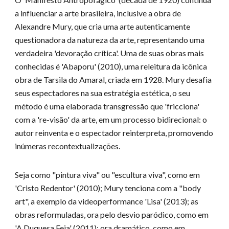
a influenciar a arte brasileira, inclusive a obra de
Alexandre Mury, que cria uma arte autenticamente
questionadora da natureza da arte, representando uma
verdadeira 'devoração crítica'. Uma de suas obras mais
conhecidas é 'Abaporu' (2010), uma releitura da icônica
obra de Tarsila do Amaral, criada em 1928. Mury desafia
seus espectadores na sua estratégia estética, o seu
método é uma elaborada transgressão que 'fricciona'
com a 're-visão' da arte, em um processo bidirecional: o
autor reinventa e o espectador reinterpreta, promovendo
inúmeras recontextualizações.
Seja como "pintura viva" ou "escultura viva", como em
'Cristo Redentor' (2010); Mury tenciona com a "body
art", a exemplo da videoperformance 'Lisa' (2013); as
obras reformuladas, ora pelo desvio paródico, como em
'A Duquesa Feia' (2011); ora dramático, como em