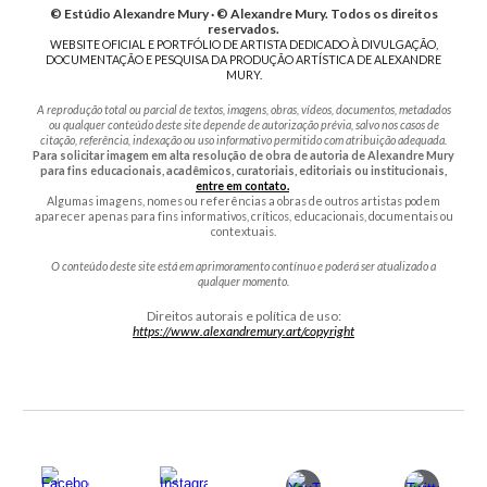
© Estúdio Alexandre Mury · © Alexandre Mury. Todos os direitos
reservados.
WEBSITE OFICIAL E PORTFÓLIO DE ARTISTA DEDICADO À DIVULGAÇÃO,
DOCUMENTAÇÃO E PESQUISA DA PRODUÇÃO ARTÍSTICA DE ALEXANDRE
MURY.
A reprodução total ou parcial de textos, imagens, obras, vídeos, documentos, metadados
ou qualquer conteúdo deste site depende de autorização prévia, salvo nos casos de
citação, referência, indexação ou uso informativo permitido com atribuição adequada.
Para solicitar imagem em alta resolução de obra de autoria de Alexandre Mury
para fins educacionais, acadêmicos, curatoriais, editoriais ou institucionais,
entre em contato.
Algumas imagens, nomes ou referências a obras de outros artistas podem
aparecer apenas para fins informativos, críticos, educacionais, documentais ou
contextuais.
O conteúdo deste site está em aprimoramento contínuo e poderá ser atualizado a
qualquer momento.
Direitos autorais e política de uso:
https://www.alexandremury.art/copyright