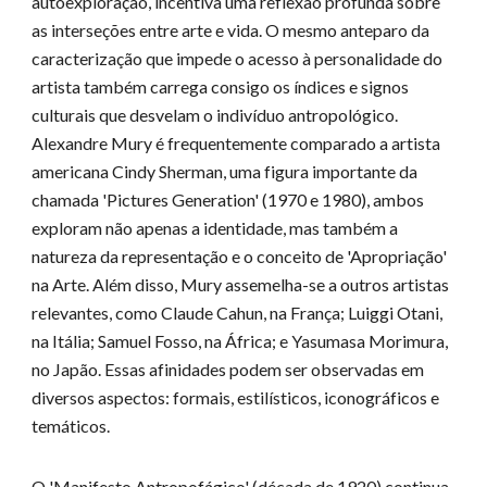
autoexploração, incentiva uma reflexão profunda sobre
as interseções entre arte e vida. O mesmo anteparo da
caracterização que impede o acesso à personalidade do
artista também carrega consigo os índices e signos
culturais que desvelam o indivíduo antropológico.
Alexandre Mury é frequentemente comparado a artista
americana Cindy Sherman, uma figura importante da
chamada 'Pictures Generation' (1970 e 1980), ambos
exploram não apenas a identidade, mas também a
natureza da representação e o conceito de 'Apropriação'
na Arte. Além disso, Mury assemelha-se a outros artistas
relevantes, como Claude Cahun, na França; Luiggi Otani,
na Itália; Samuel Fosso, na África; e Yasumasa Morimura,
no Japão. Essas afinidades podem ser observadas em
diversos aspectos: formais, estilísticos, iconográficos e
temáticos.
O 'Manifesto Antropofágico' (década de 1920) continua