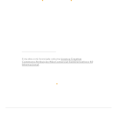
_____________
Esta obra está licenciada sob uma
Licença Creative
Commons Atribuição-NãoComercial-SemDerivativos 4.0
Internacional
.