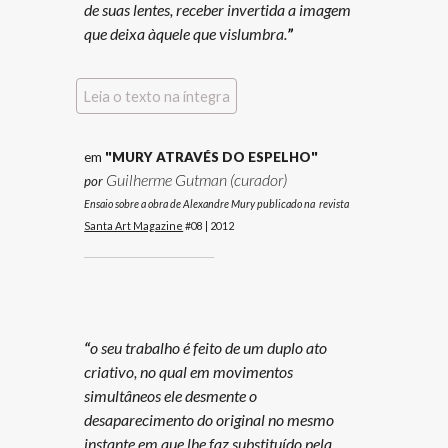
de suas lentes, receber invertida a imagem
que deixa àquele que vislumbra.
”
Leia o texto na íntegra
em
"MURY ATRAVÉS DO ESPELHO"
Guilherme Gutman (curador)
por
Ensaio sobre a obra de Alexandre Mury publicado na revis
ta
Santa Art Magazine
#08
|
2012
_____________
“
o seu trabalho é feito de um duplo ato
criativo, no qual em movimentos
simultâneos ele desmente
o
desaparecimento do original no mesmo
instante em que lhe faz substituído pela