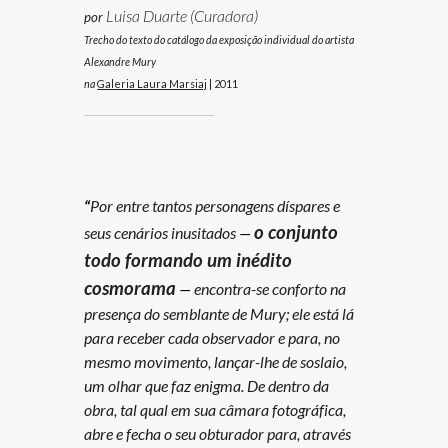
Luisa Duarte
(Curadora)
por
Trecho do
texto do
catálogo da exposição individual do artista
Alexandre Mury
na
Galeria Laura Marsiaj
|
2011
_____________
“
Por entre tantos personagens díspares e
o conjunto
seus cenários inusitados
—
todo formando um inédito
cosmorama
—
encontra-se conforto na
presença do semblante de Mury; ele está lá
para receber cada observador e para, no
mesmo movimento, lançar-lhe de soslaio,
um olhar que faz enigma. De dentro da
obra, tal qual em sua câmara fotográfica,
abre e fecha o seu obturador para, através