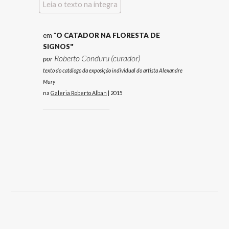
Leia o texto na íntegra
em "
O CATADOR NA FLORESTA DE
SIGNOS"
Roberto Conduru (curador)
por
texto do
catálogo da exposição individual do artista Alexandre
Mury
na
Galeria Roberto Alban
| 201
5
_____________