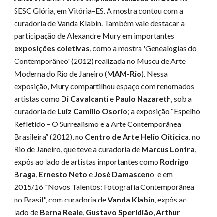
SESC Glória, em Vitória–ES. A mostra contou com a
curadoria de Vanda Klabin. Também vale destacar a
participação de Alexandre Mury em importantes
exposições coletivas
, como a mostra 'Genealogias do
Contemporâneo' (2012) realizada no Museu de Arte
Moderna do Rio de Janeiro (
MAM-Rio
). Nessa
exposição, Mury compartilhou espaço com renomados
artistas como
Di Cavalcanti
e
Paulo Nazareth
, sob a
curadoria de
Luiz Camillo Osorio
; a exposição “Espelho
Refletido – O Surrealismo e a Arte Contemporânea
Brasileira” (2012), no
Centro de Arte Helio Oiticica
, no
Rio de Janeiro, que teve a curadoria de
Marcus Lontra
,
expôs ao lado de artistas importantes como
Rodrigo
Braga
,
Ernesto Neto
e
José Damascen
o; e em
2015/16 "Novos Talentos: Fotografia Contemporânea
no Brasil", com curadoria de
Vanda Klabin
, expôs ao
lado de
Berna Reale
,
Gustavo Speridião
,
Arthur