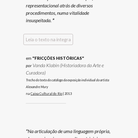
representacional atrás de diversos
procedimentos, numa vitalidade
insuspeitada.
”
Leia o texto na íntegra
em
"
FRICÇÕES HISTÓRICAS"
Vanda Klabin (Historiadora da Arte e
por
Curadora)
Trecho do
texto do
catálogo da exposição individual do artista
Alexandre Mury
na
Caixa Cultural do Rio
|
201
3
_____________
“
Na articulação de uma linguagem própria,