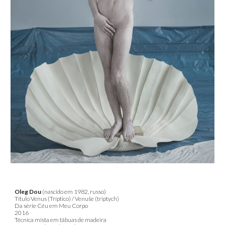
Oleg Dou
(nascido em 1982, russo)
Título
Venus (Tríptico) / Venuše (triptych)
Da série Céu em Meu Corpo
2016
Técnica mista em tábuas de madeira