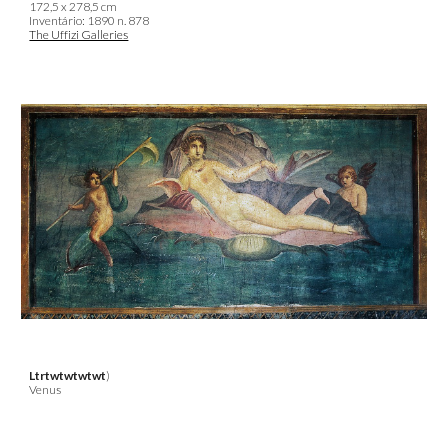
172,5 x 278,5 cm
Inventário: 1890 n. 878
The Uffizi Galleries
Ltrtwtwtwtwt
)
Venus