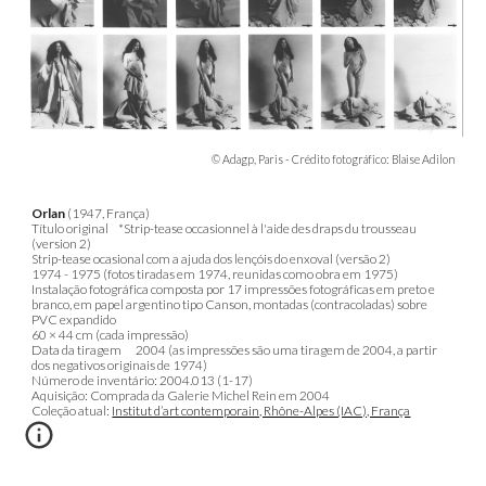
©
Adagp, Paris - Crédito fotográfico: Blaise Adilon
Orlan
(1947, França)
Título original
*Strip-tease occasionnel à l'aide des draps du trousseau
(version 2)
Strip-tease ocasional com a ajuda dos lençóis do enxoval (versão 2)
1974 - 1975 (fotos tiradas em 1974, reunidas como obra em 1975)
Instalação fotográfica composta por 17 impressões fotográficas em preto e
branco, em papel argentino tipo Canson, montadas (contracoladas) sobre
PVC expandido
60 × 44 cm (cada impressão)
Data da tiragem
2004 (as impressões são uma tiragem de 2004, a partir
dos negativos originais de 1974)
Número de inventário: 2004.013 (1-17)
Aquisição: Comprada da Galerie Michel Rein em 2004
Coleção atual:
Institut d’art contemporain, Rhône-Alpes (IAC), França