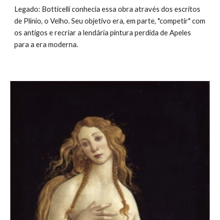
Legado: Botticelli conhecia essa obra através dos escritos
de Plínio, o Velho. Seu objetivo era, em parte, "competir" com
os antigos e recriar a lendária pintura perdida de Apeles
para a era moderna.