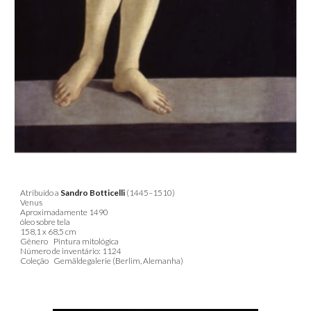
Atribuído a
Sandro Botticelli
(1445–1510)
Venus
Aproximadamente 1490
óleo sobre tela
158,1 x 68,5 cm
Gênero
Pintura mitológica
Número de inventário: 1124
Coleção
Gemäldegalerie (Berlim, Alemanha)