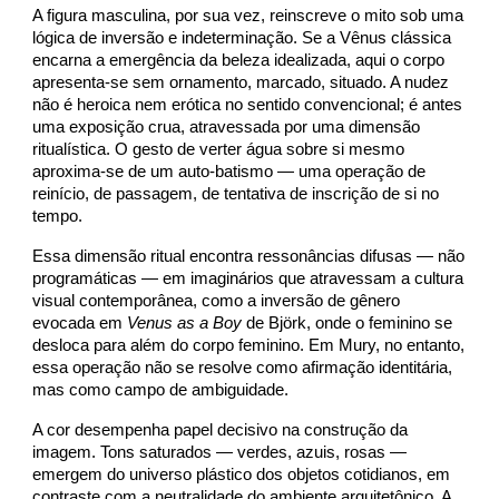
A figura masculina, por sua vez, reinscreve o mito sob uma
lógica de inversão e indeterminação. Se a Vênus clássica
encarna a emergência da beleza idealizada, aqui o corpo
apresenta-se sem ornamento, marcado, situado. A nudez
não é heroica nem erótica no sentido convencional; é antes
uma exposição crua, atravessada por uma dimensão
ritualística. O gesto de verter água sobre si mesmo
aproxima-se de um auto-batismo — uma operação de
reinício, de passagem, de tentativa de inscrição de si no
tempo.
Essa dimensão ritual encontra ressonâncias difusas — não
programáticas — em imaginários que atravessam a cultura
visual contemporânea, como a inversão de gênero
evocada em
Venus as a Boy
de Björk, onde o feminino se
desloca para além do corpo feminino. Em Mury, no entanto,
essa operação não se resolve como afirmação identitária,
mas como campo de ambiguidade.
A cor desempenha papel decisivo na construção da
imagem. Tons saturados — verdes, azuis, rosas —
emergem do universo plástico dos objetos cotidianos, em
contraste com a neutralidade do ambiente arquitetônico. A