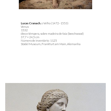
Lucas Cranach
, o Velho (1472–1553)
Venus
1532
óleo e têmpera, sobre madeira de faia (beechwood)
37,7 × 24,5 cm
Número de inventário: 1125
Städel Museum, Frankfurt am Main, Alemanha