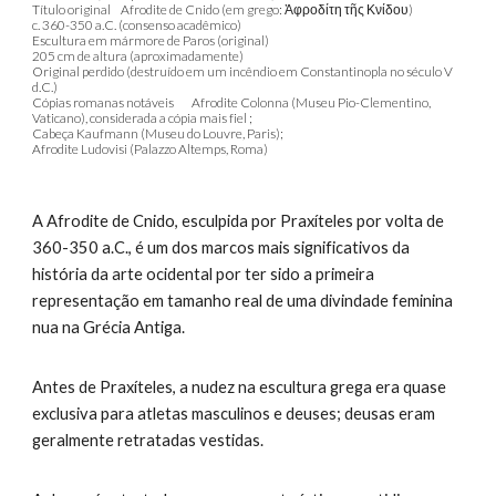
Título original
Afrodite de Cnido (em grego: Ἀφροδίτη τῆς Κνίδου)
c. 360-350 a.C. (consenso acadêmico)
Escultura em mármore de Paros (original)
205 cm de altura (aproximadamente)
Original perdido (destruído em um incêndio em Constantinopla no século V
d.C.)
Cópias romanas notáveis
Afrodite Colonna (Museu Pio-Clementino,
Vaticano), considerada a cópia mais fiel ;
Cabeça Kaufmann (Museu do Louvre, Paris);
Afrodite Ludovisi (Palazzo Altemps, Roma)
A Afrodite de Cnido, esculpida por Praxíteles por volta de
360-350 a.C., é um dos marcos mais significativos da
história da arte ocidental por ter sido a primeira
representação em tamanho real de uma divindade feminina
nua na Grécia Antiga.
Antes de Praxíteles, a nudez na escultura grega era quase
exclusiva para atletas masculinos e deuses; deusas eram
geralmente retratadas vestidas.