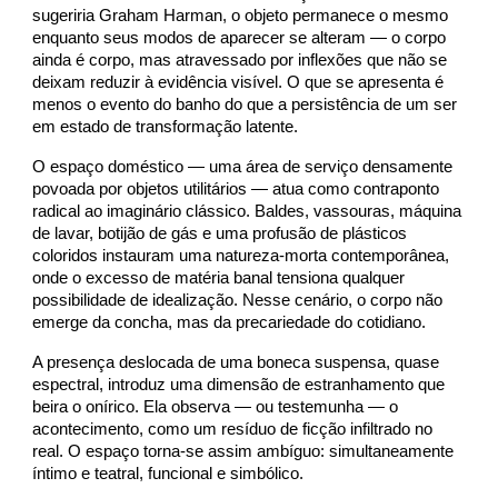
sugeriria Graham Harman, o objeto permanece o mesmo
enquanto seus modos de aparecer se alteram — o corpo
ainda é corpo, mas atravessado por inflexões que não se
deixam reduzir à evidência visível. O que se apresenta é
menos o evento do banho do que a persistência de um ser
em estado de transformação latente.
O espaço doméstico — uma área de serviço densamente
povoada por objetos utilitários — atua como contraponto
radical ao imaginário clássico. Baldes, vassouras, máquina
de lavar, botijão de gás e uma profusão de plásticos
coloridos instauram uma natureza-morta contemporânea,
onde o excesso de matéria banal tensiona qualquer
possibilidade de idealização. Nesse cenário, o corpo não
emerge da concha, mas da precariedade do cotidiano.
A presença deslocada de uma boneca suspensa, quase
espectral, introduz uma dimensão de estranhamento que
beira o onírico. Ela observa — ou testemunha — o
acontecimento, como um resíduo de ficção infiltrado no
real. O espaço torna-se assim ambíguo: simultaneamente
íntimo e teatral, funcional e simbólico.