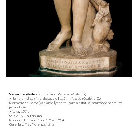
Vênus de Médici
(em italiano: Venere de' Medici)
Arte helenística (final do século II a.C. - início do século I a.C.)
Mármore de Paros (variante lychnite) para a estátua; mármore pentélico
para a base
Altura: 153 cm
Sala A16 - La Tribuna
Número de inventário: 1914 n. 224
Galeria Uffizi, Florença, Itália