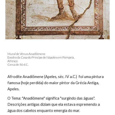
Mural de Vênus Anadiômene
Exedra da Casa do Príncipe de Nápoles em Pompeia.
Afresco
Cerca de 50 d.C.
Afrodite Anadiômene (Apeles, séc. IV a.C.) foi uma pintura
famosa (hoje perdida) do maior pintor da Grécia Antiga,
Apeles.
O Tema: "Anadiômene" significa "surgindo das águas".
Descrições antigas diziam que ela estava espremendo a
água dos cabelos enquanto emergia do mar.