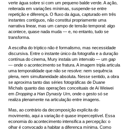
verte água sobre si com um pequeno balde verde. A ação,
reiterada em variações mínimas, suspende-se entre
repetição e diferença. O fluxo da água, capturado em três
instantes contíguos, não constitui propriamente uma
narrativa linear, mas um campo de tensão temporal: algo
acontece, quase nada muda — e, no entanto, tudo se
transforma.
A escolha do tríptico não é formalismo, mas necessidade
discursiva. Entre o instante único da fotografia e a duração
contínua do cinema, Mury instala um intervalo — um
gap
— onde o acontecimento se fratura. A imagem tripla articula
uma temporalidade que não se resolve: nem sequência
plena, nem simultaneidade absoluta. Nesse sentido, a obra
se aproxima tanto das séries fotográficas de Duane
Michals quanto das operações conceituais de Ai Weiwei
em
Dropping a Han Dynasty Urn
, onde o gesto só se
realiza plenamente na articulação entre imagens.
Mas, ao contrário da decomposição explícita do
movimento, aqui a variação é quase imperceptível. Essa
economia do acontecimento intensifica a percepção: o
olhar é convocado a habitar a diferença mínima. Como