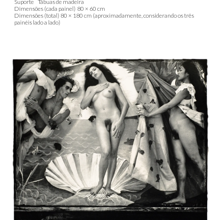
Suporte
Tábuas de madeira
Dimensões (cada painel)
80 × 60 cm
Dimensões (total) 80 × 180 cm (aproximadamente, considerando os três
painéis lado a lado)