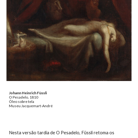
Johann Heinrich Füssli
O Pesadelo, 1810
Óleo sobre tela
Museu Jacquemart-André
Nesta versão tardia de O Pesadelo, Füssli retoma os