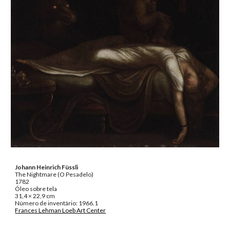
Johann Heinrich Füssli
The Nightmare (O Pesadelo)
1782
Óleo sobre tela
31,4 × 22,9 cm
Número de inventário: 1966.1
Frances Lehman Loeb Art Center