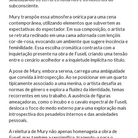
subconsciente.
Mury transpõe essa atmosfera onírica para uma cena
contemporânea, utilizando elementos que subvertem as
expectativas do espectador. Em sua composição, o artista
se retrata reclinado em uma cama adornada com lençóis
cor-de-rosa, evocando um ambiente que sugere inocência e
feminilidade. Essa escolha cromática contrasta com a
inquietação presente na obra de Fuseli, criando uma tensão
entre o cenário acolhedor e a inquietude implícita no título.
A pose de Mury, embora serena, carrega uma ambiguidade
que convida à introspecção. Ao se posicionar em um quarto
tipicamente associado a uma menina, o artista desafia as
normas de gênero e explora a fluidez da identidade, temas
recorrentes em seu trabalho. A ausência de figuras
ameaçadoras, como o íncubo e o cavalo espectral de Fuseli,
desloca o foco do medo externo para uma exploração mais
introspectiva dos pesadelos internos e das ansiedades
pessoais.
A releitura de Mury não apenas homenageia a obra de
Fuseli, mas também a ressignifica, trazendo-a para o