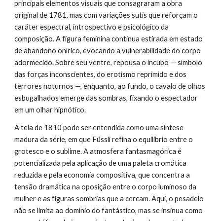
principais elementos visuais que consagraram a obra
original de 1781, mas com variações sutis que reforçam o
caráter espectral, introspectivo e psicológico da
composição. A figura feminina continua estirada em estado
de abandono onírico, evocando a vulnerabilidade do corpo
adormecido. Sobre seu ventre, repousa o íncubo — símbolo
das forças inconscientes, do erotismo reprimido e dos
terrores noturnos —, enquanto, ao fundo, o cavalo de olhos
esbugalhados emerge das sombras, fixando o espectador
em um olhar hipnótico.
A tela de 1810 pode ser entendida como uma síntese
madura da série, em que Füssli refina o equilíbrio entre o
grotesco e o sublime. A atmosfera fantasmagórica é
potencializada pela aplicação de uma paleta cromática
reduzida e pela economia compositiva, que concentra a
tensão dramática na oposição entre o corpo luminoso da
mulher e as figuras sombrias que a cercam. Aqui, o pesadelo
não se limita ao domínio do fantástico, mas se insinua como