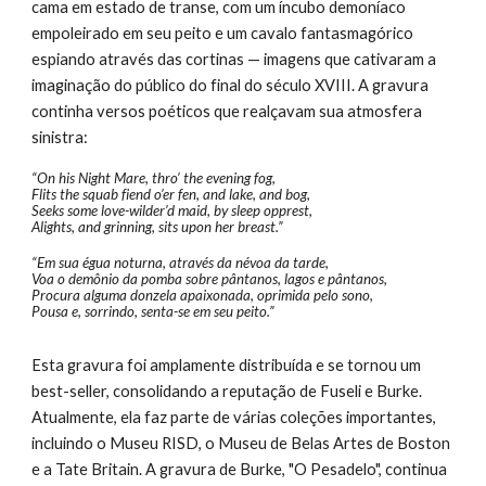
cama em estado de transe, com um íncubo demoníaco
empoleirado em seu peito e um cavalo fantasmagórico
espiando através das cortinas — imagens que cativaram a
imaginação do público do final do século XVIII. A gravura
continha versos poéticos que realçavam sua atmosfera
sinistra:
“On his Night Mare, thro’ the evening fog,
Flits the squab fiend o’er fen, and lake, and bog,
Seeks some love-wilder’d maid, by sleep opprest,
Alights, and grinning, sits upon her breast.”
“Em sua égua noturna, através da névoa da tarde,
Voa o demônio da pomba sobre pântanos, lagos e pântanos,
Procura alguma donzela apaixonada, oprimida pelo sono,
Pousa e, sorrindo, senta-se em seu peito.”
Esta gravura foi amplamente distribuída e se tornou um
best-seller, consolidando a reputação de Fuseli e Burke.
Atualmente, ela faz parte de várias coleções importantes,
incluindo o Museu RISD, o Museu de Belas Artes de Boston
e a Tate Britain. A gravura de Burke, "O Pesadelo", continua