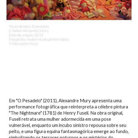
Título da obra:
O pesadelo
Criador: Alexandre Mury
Data de criação: 201
1
Fotografia / Autorretrato performático
© Alexandre Mury
Em "O Pesadelo" (2011), Alexandre Mury apresenta uma
performance fotográfica que reinterpreta a célebre pintura
"The Nightmare" (1781) de Henry Fuseli. Na obra original,
Fuseli retrata uma mulher adormecida em uma pose
vulnerável, enquanto um íncubo sinistro repousa sobre seu
peito, e uma figura equina fantasmagórica emerge ao fundo,
simbolizando os terrores noturnos e os mistérios do