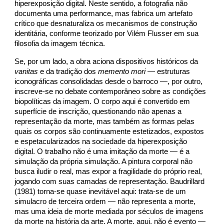
hiperexposição digital. Neste sentido, a fotografia não
documenta uma performance, mas fabrica um artefato
crítico que desnaturaliza os mecanismos de construção
identitária, conforme teorizado por Vilém Flusser em sua
filosofia da imagem técnica.
Se, por um lado, a obra aciona dispositivos históricos da
vanitas
e da tradição dos
memento mori
— estruturas
iconográficas consolidadas desde o barroco —, por outro,
inscreve-se no debate contemporâneo sobre as condições
biopolíticas da imagem. O corpo aqui é convertido em
superfície de inscrição, questionando não apenas a
representação da morte, mas também as formas pelas
quais os corpos são continuamente estetizados, expostos
e espetacularizados na sociedade da hiperexposição
digital. O trabalho não é uma imitação da morte — é a
simulação da própria simulação. A pintura corporal não
busca iludir o real, mas expor a fragilidade do próprio real,
jogando com suas camadas de representação. Baudrillard
(1981) torna-se quase inevitável aqui: trata-se de um
simulacro de terceira ordem — não representa a morte,
mas uma ideia de morte mediada por séculos de imagens
da morte na história da arte. A morte, aqui, não é evento —