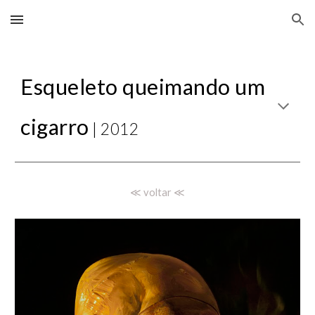
Skip to main content
Skip to navigation
Esqueleto queimando um
cigarro
| 20
12
≪ voltar ≪