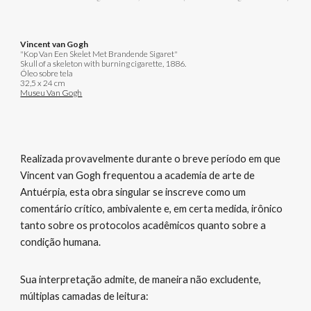
Vincent van Gogh
"Kop Van Een Skelet Met Brandende Sigaret"
Skull of a skeleton with burning cigarette, 1886.
Óleo sobre tela
32,5 x 24 cm
Museu Van Gogh
Realizada provavelmente durante o breve período em que
Vincent van Gogh frequentou a academia de arte de
Antuérpia, esta obra singular se inscreve como um
comentário crítico, ambivalente e, em certa medida, irônico
tanto sobre os protocolos acadêmicos quanto sobre a
condição humana.
Sua interpretação admite, de maneira não excludente,
múltiplas camadas de leitura: