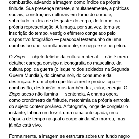
combustão, ativando a imagem como índice da própria
finitude. Sua presença remete, simultaneamente, a práticas
sociais, construções culturais em torno do corpo e,
sobretudo, à ideia de desgaste: do corpo, do tempo, da
própria representação. A fumaça, por sua vez, torna-se
inscrição do tempo, vestígio efêmero congelado pelo
dispositivo fotográfico — paradoxal testemunho de uma
combustão que, simultaneamente, se nega e se perpetua.
O
Zippo
— objeto-fetiche da cultura material — não é mero
detalhe: carrega consigo a iconografia do masculino, da
cultura pop, da guerra (o isqueiro dos soldados na Segunda
Guerra Mundial), do cinema noir, do consumo e da
destruição. É um objeto que literalmente produz fogo —
combustão, destruição, mas também luz, calor, energia. O
Zippo
aceso não ilumina — sentencia. A chama opera
como cronômetro da finitude, metonímia da própria entropia
do sujeito contemporâneo. A fotografia, longe de congelar o
instante, fabrica um fóssil: uma ruína antecipada, uma
cápsula de tempo na qual o corpo ainda não morreu, mas
já não está vivo.
Formalmente, a imagem se estrutura sobre um fundo negro