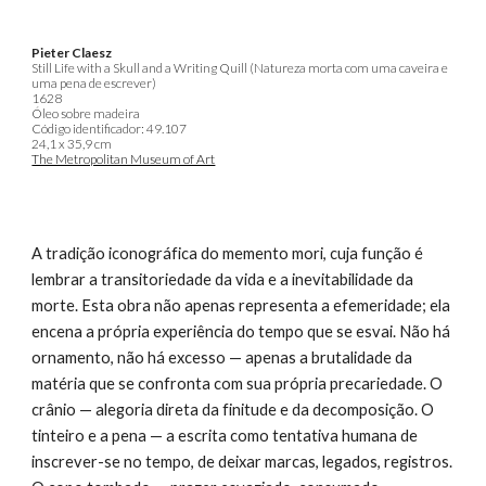
Pieter Claesz
Still Life with a Skull and a Writing Quill (Natureza morta com uma caveira e
uma pena de escrever)
1628
Óleo sobre madeira
Código identificador: 49.107
24,1 x 35,9 cm
The Metropolitan Museum of Art
A tradição iconográfica do memento mori, cuja função é
lembrar a transitoriedade da vida e a inevitabilidade da
morte. Esta obra não apenas representa a efemeridade; ela
encena a própria experiência do tempo que se esvai. Não há
ornamento, não há excesso — apenas a brutalidade da
matéria que se confronta com sua própria precariedade. O
crânio — alegoria direta da finitude e da decomposição. O
tinteiro e a pena — a escrita como tentativa humana de
inscrever-se no tempo, de deixar marcas, legados, registros.