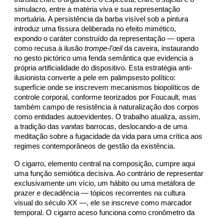
simulacro, entre a matéria viva e sua representação
mortuária. A persistência da barba visível sob a pintura
introduz uma fissura deliberada no efeito mimético,
expondo o caráter construído da representação — opera
como recusa à ilusão
trompe-l'œil
da caveira, instaurando
no gesto pictórico uma fenda semântica que evidencia a
própria artificialidade do dispositivo. Esta estratégia anti-
ilusionista converte a pele em palimpsesto político:
superfície onde se inscrevem mecanismos biopolíticos de
controle corporal, conforme teorizados por Foucault, mas
também campo de resistência à naturalização dos corpos
como entidades autoevidentes. O trabalho atualiza, assim,
a tradição das
vanitas
barrocas, deslocando-a de uma
meditação sobre a fugacidade da vida para uma crítica aos
regimes contemporâneos de gestão da existência.
O cigarro, elemento central na composição, cumpre aqui
uma função semiótica decisiva. Ao contrário de representar
exclusivamente um vício, um hábito ou uma metáfora de
prazer e decadência — tópicos recorrentes na cultura
visual do século XX —, ele se inscreve como marcador
temporal. O cigarro aceso funciona como cronômetro da