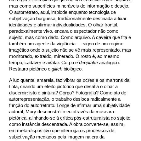
mas como superfícies mineráveis de informação e desejo.
O autorretrato, aqui, implode enquanto tecnologia de
subjetivação burguesa, tradicionalmente destinada a fixar
identidades e afirmar individualidades. O olhar frontal,
paradoxalmente vivo, encara o espectador não como
sujeito, mas como dado. Como arquivo. A caveira que fita é
também um agente da vigilância — signo de um regime
imagético onde o sujeito não se vê mais representado, mas
monitorado, extraído, minerado. O rosto é, ao mesmo
tempo, cadáver e avatar. Corpo e
deepfake
analógico.
Restauro pictórico e
glitch
biológico.
A luz quente, amarela, faz vibrar os ocres e os marrons da
tinta, criando um efeito pictórico que desafia o olhar a
discernir: isto é pintura? Corpo? Fotografia? Como ato de
autorrepresentação, o trabalho desloca radicalmente a
função do autorretrato. Longe de afirmar uma subjetividade
autoral, Mury desconstrói o eu através da máscara
pictórica, alinhando-se à crítica pós-estruturalista do sujeito
como instância descentrada. A obra converte-se, assim,
em meta-dispositivo que interroga os processos de
subjetivação mediados pela imagem na era da