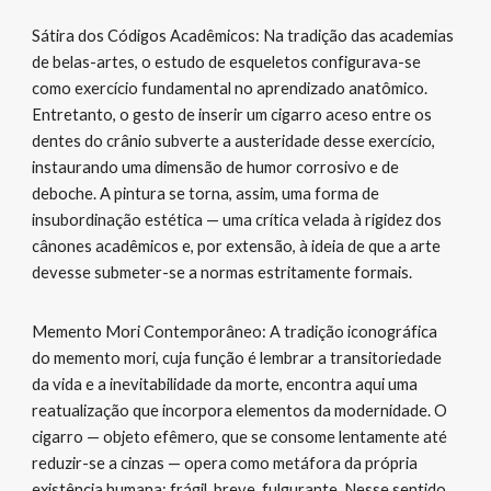
Sátira dos Códigos Acadêmicos: Na tradição das academias
de belas-artes, o estudo de esqueletos configurava-se
como exercício fundamental no aprendizado anatômico.
Entretanto, o gesto de inserir um cigarro aceso entre os
dentes do crânio subverte a austeridade desse exercício,
instaurando uma dimensão de humor corrosivo e de
deboche. A pintura se torna, assim, uma forma de
insubordinação estética — uma crítica velada à rigidez dos
cânones acadêmicos e, por extensão, à ideia de que a arte
devesse submeter-se a normas estritamente formais.
Memento Mori Contemporâneo: A tradição iconográfica
do memento mori, cuja função é lembrar a transitoriedade
da vida e a inevitabilidade da morte, encontra aqui uma
reatualização que incorpora elementos da modernidade. O
cigarro — objeto efêmero, que se consome lentamente até
reduzir-se a cinzas — opera como metáfora da própria
existência humana: frágil, breve, fulgurante. Nesse sentido,