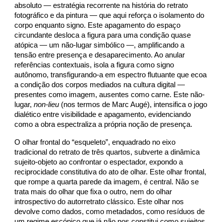
absoluto — estratégia recorrente na história do retrato
fotográfico e da pintura — que aqui reforça o isolamento do
corpo enquanto signo. Este apagamento do espaço
circundante desloca a figura para uma condição quase
atópica — um não-lugar simbólico —, amplificando a
tensão entre presença e desaparecimento. Ao anular
referências contextuais, isola a figura como signo
autônomo, transfigurando-a em espectro flutuante que ecoa
a condição dos corpos mediados na cultura digital —
presentes como imagem, ausentes como carne. Este não-
lugar,
non-lieu
(nos termos de Marc Augé), intensifica o jogo
dialético entre visibilidade e apagamento, evidenciando
como a obra espectraliza a própria noção de presença.
O olhar frontal do “esqueleto”, enquadrado no eixo
tradicional do retrato de três quartos, subverte a dinâmica
sujeito-objeto ao confrontar o espectador, expondo a
reciprocidade constitutiva do ato de olhar. Este olhar frontal,
que rompe a quarta parede da imagem, é central. Não se
trata mais do olhar que fixa o outro, nem do olhar
introspectivo do autorretrato clássico. Este olhar nos
devolve como dados, como metadados, como resíduos de
um regime escópico que já não nos constitui como sujeitos,