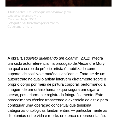
Título da obra:
Esqueleto queimando um cigarro
Criador: Alexandre Mury
Data de criação: 201
2
Fotografia / Autorretrato performático
© Alexandre Mury
A obra
“Esqueleto queimando um cigarro”
(2012) integra
um ciclo autorreferencial na produção de Alexandre Mury,
no qual o corpo do próprio artista é mobilizado como
suporte, dispositivo e matéria significante. Trata-se de um
autorretrato no qual o artista intervém diretamente sobre o
próprio corpo por meio de pintura corporal, performando a
imagem de um crânio humano que segura um cigarro
aceso, posteriormente registrado fotograficamente. Este
procedimento técnico transcende o exercício de estilo para
configurar uma operação conceitual que tensiona
categorias ontológicas fundamentais — particularmente as
dicotomias entre vida e morte, presença e representação,