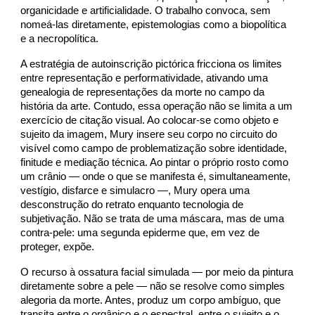
organicidade e artificialidade. O trabalho convoca, sem
nomeá-las diretamente, epistemologias como a biopolítica
e a necropolítica.
A estratégia de autoinscrição pictórica fricciona os limites
entre representação e performatividade, ativando uma
genealogia de representações da morte no campo da
história da arte. Contudo, essa operação não se limita a um
exercício de citação visual. Ao colocar-se como objeto e
sujeito da imagem, Mury insere seu corpo no circuito do
visível como campo de problematização sobre identidade,
finitude e mediação técnica. Ao pintar o próprio rosto como
um crânio — onde o que se manifesta é, simultaneamente,
vestígio, disfarce e simulacro —, Mury opera uma
desconstrução do retrato enquanto tecnologia de
subjetivação. Não se trata de uma máscara, mas de uma
contra-pele: uma segunda epiderme que, em vez de
proteger, expõe.
O recurso à ossatura facial simulada — por meio da pintura
diretamente sobre a pele — não se resolve como simples
alegoria da morte. Antes, produz um corpo ambíguo, que
transita entre o orgânico e o espectral, entre o sujeito e o