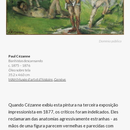
Domínio público
Paul Cézanne
Banhistas descansando
c. 1875 – 1876
Óleo sobre tela
35.2 x 46.0 cm
MAH Musée d'art et d'histoire, Genève
Quando Cézanne exibiu esta pintura na terceira exposição
impressionista em 1877, os críticos foram indelicados. Eles
reclamaram das anatomias agressivamente estranhas - as
mãos de uma figura parecem vermelhas e parecidas com