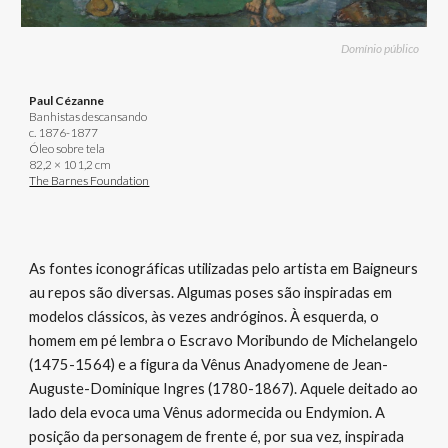
Domínio público
Paul Cézanne
Banhistas descansando
c. 1876-1877
Óleo sobre tela
82,2 × 101,2 cm
The Barnes Foundation
As fontes iconográficas utilizadas pelo artista em Baigneurs
au repos são diversas. Algumas poses são inspiradas em
modelos clássicos, às vezes andróginos. À esquerda, o
homem em pé lembra o Escravo Moribundo de Michelangelo
(1475-1564) e a figura da Vênus Anadyomene de Jean-
Auguste-Dominique Ingres (1780-1867). Aquele deitado ao
lado dela evoca uma Vênus adormecida ou Endymion. A
posição da personagem de frente é, por sua vez, inspirada