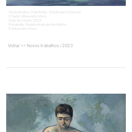
Título da obra: O banhista - Estudo para
Cézanne
Criador: Alexandre Mury
Data de criação: 20
23
Fotografia / Autorretrato performático
© Alexandre Mury
Voltar << Novos trabalhos / 2023