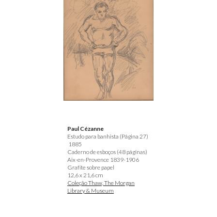
Paul Cézanne
Estudo para banhista
(Página 27)
188
5
Caderno de esboços (48 páginas)
Aix-en-Provence 1839-1906
Grafite sobre papel
12,6 x 21,6 cm
Coleção Thaw, The Morgan
Library & Museum