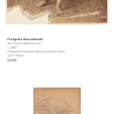
Fotógrafo desconhecido
Sem título (Modelo em pé)
c. 1885
Fotografia impressa (albumina, sais de prata)
13.9 × 8.8 cm
MoMA