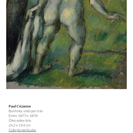
Paul Cézanne
Banhista, visto por trás
Entre 1877 e 1878
Óleo sobre tela
24,2 x 19,4 cm
Coleção particular